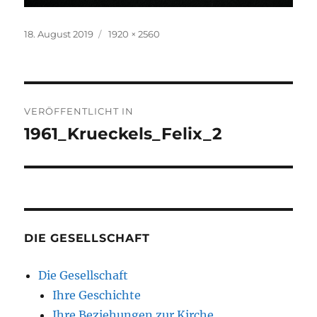
Veröffentlicht
Originalgröße
18. August 2019
1920 × 2560
am
Beitragsnavigation
VERÖFFENTLICHT IN
1961_Krueckels_Felix_2
DIE GESELLSCHAFT
Die Gesellschaft
Ihre Geschichte
Ihre Beziehungen zur Kirche