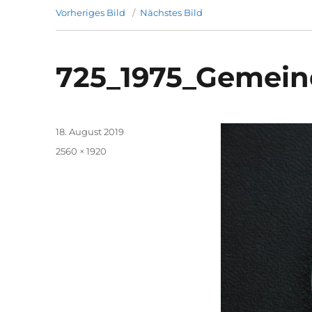
Vorheriges Bild
Nächstes Bild
725_1975_Gemein
Veröffentlicht
18. August 2019
am
Originalgröße
2560 × 1920