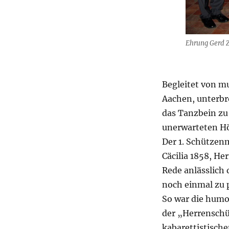
Ehrung Gerd 
Begleitet von m
Aachen, unterbr
das Tanzbein zu
unerwarteten H
Der 1. Schützen
Cäcilia 1858, He
Rede anlässlich 
noch einmal zu 
So war die humo
der „Herrenschü
kabarettistische