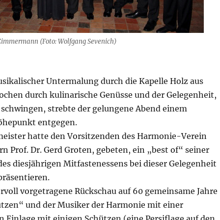
Zimmermann (Foto: Wolfgang Sevenich)
usikalischer Untermalung durch die Kapelle Holz aus
ochen durch kulinarische Genüsse und der Gelegenheit,
 schwingen, strebte der gelungene Abend einem
öhepunkt entgegen.
meister hatte den Vorsitzenden des Harmonie-Verein
rrn Prof. Dr. Gerd Groten, gebeten, ein „best of“ seiner
des diesjährigen Mitfastenessens bei dieser Gelegenheit
präsentieren.
rvoll vorgetragene Rückschau auf 60 gemeinsame Jahre
tzen“ und der Musiker der Harmonie mit einer
n Einlage mit einigen Schützen (eine Persiflage auf den