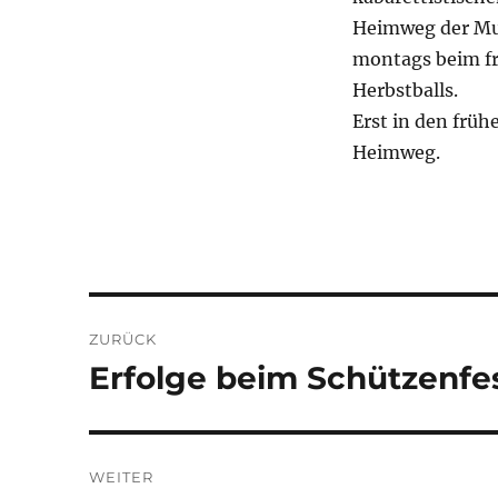
Heimweg der Mus
montags beim fr
Herbstballs.
Erst in den frü
Heimweg.
Beitragsnavigation
ZURÜCK
Erfolge beim Schützenfe
Vorheriger
Beitrag:
WEITER