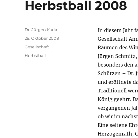
Herbstball 2008
Autor
Dr. Jürgen Karla
In diesem Jahr f
Veröffentlicht
28. Oktober 2008
Gesellschaft An
am
Kategorien
Gesellschaft
Räumen des Winse
Schlagwörter
Herbstball
Jürgen Schmitz,
besonders den a
Schützen – Dr. 
und eröffnete da
Traditionell wer
König geehrt. Da
vergangenen Jahr
ob wir im nächs
Eine seltene Eh
Herzogenrath, G