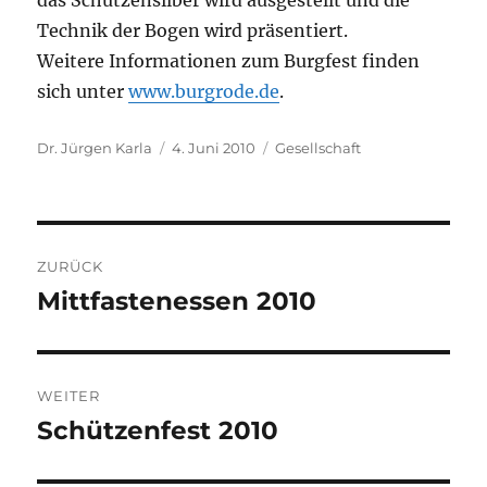
das Schützensilber wird ausgestellt und die
Technik der Bogen wird präsentiert.
Weitere Informationen zum Burgfest finden
sich unter
www.burgrode.de
.
Autor
Veröffentlicht
Kategorien
Dr. Jürgen Karla
4. Juni 2010
Gesellschaft
am
Beitragsnavigation
ZURÜCK
Mittfastenessen 2010
Vorheriger
Beitrag:
WEITER
Schützenfest 2010
Nächster
Beitrag: