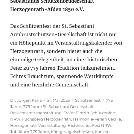
Sebastianus Schützenbruderschaft
Herzogenrath-Afden 1850 e.V.
Das Schützenfest der St. Sebastiani
Armbrustschützen-Gesellschaft ist nicht nur
ein Höhepunkt im Veranstaltungskalender von
Herzogenrath, sondern bietet auch die
einmalige Gelegenheit, an einer historischen
Feier zu 775 Jahren Tradition teilzunehmen.
Echtes Brauchtum, spannende Wettkämpfe
und eine herzliche Gemeinschaft.
Autor
Veröffentlicht
Kategorien
Schlagwörter
Dr. Jürgen Karla
21. Mai 2025
Schützenfest
775
am
Jahre
,
775 Jahre St. Sebastiani Gesellschaft
,
Brauchtumsveranstaltung
,
Freier Eintritt Schützenfest
NRW
,
Fuchsberg Herzogenrath
,
Harmonie-Verein Cäcilia
,
Herzogenrath Veranstaltung
,
Historisches Fest NRW
,
Jubiläum 775 Jahre
,
Königsvogelschießen
,
Konzert