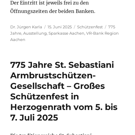
Der Eintritt ist jeweils frei zu den
Öffnungszeiten der beiden Banken.
Autor
Veröffentlicht
Kategorien
Schlagwörter
Dr. Jürgen Karla
15. Juni 2025
Schützenfest
775
am
Jahre
,
Ausstellung
,
Sparkasse Aachen
,
VR-Bank Region
Aachen
775 Jahre St. Sebastiani
Armbrustschützen-
Gesellschaft – Großes
Schützenfest in
Herzogenrath vom 5. bis
7. Juli 2025