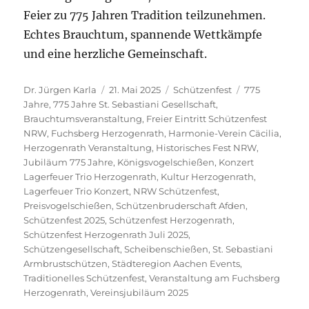
Feier zu 775 Jahren Tradition teilzunehmen.
Echtes Brauchtum, spannende Wettkämpfe
und eine herzliche Gemeinschaft.
Autor
Veröffentlicht
Kategorien
Schlagwörter
Dr. Jürgen Karla
21. Mai 2025
Schützenfest
775
am
Jahre
,
775 Jahre St. Sebastiani Gesellschaft
,
Brauchtumsveranstaltung
,
Freier Eintritt Schützenfest
NRW
,
Fuchsberg Herzogenrath
,
Harmonie-Verein Cäcilia
,
Herzogenrath Veranstaltung
,
Historisches Fest NRW
,
Jubiläum 775 Jahre
,
Königsvogelschießen
,
Konzert
Lagerfeuer Trio Herzogenrath
,
Kultur Herzogenrath
,
Lagerfeuer Trio Konzert
,
NRW Schützenfest
,
Preisvogelschießen
,
Schützenbruderschaft Afden
,
Schützenfest 2025
,
Schützenfest Herzogenrath
,
Schützenfest Herzogenrath Juli 2025
,
Schützengesellschaft
,
Scheibenschießen
,
St. Sebastiani
Armbrustschützen
,
Städteregion Aachen Events
,
Traditionelles Schützenfest
,
Veranstaltung am Fuchsberg
Herzogenrath
,
Vereinsjubiläum 2025