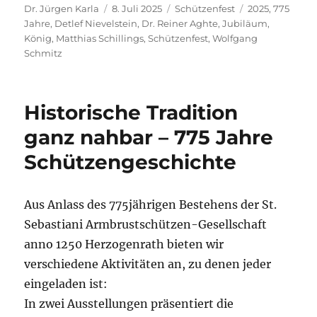
Autor
Veröffentlicht
Kategorien
Schlagwörter
Dr. Jürgen Karla
8. Juli 2025
Schützenfest
2025
,
775
am
Jahre
,
Detlef Nievelstein
,
Dr. Reiner Aghte
,
Jubiläum
,
König
,
Matthias Schillings
,
Schützenfest
,
Wolfgang
Schmitz
Historische Tradition
ganz nahbar – 775 Jahre
Schützengeschichte
Aus Anlass des 775jährigen Bestehens der St.
Sebastiani Armbrustschützen-Gesellschaft
anno 1250 Herzogenrath bieten wir
verschiedene Aktivitäten an, zu denen jeder
eingeladen ist:
In zwei Ausstellungen präsentiert die