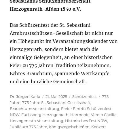
Sebastianus Schützenbruderschaft
Herzogenrath-Afden 1850 e.V.
Das Schützenfest der St. Sebastiani
Armbrustschützen-Gesellschaft ist nicht nur
ein Höhepunkt im Veranstaltungskalender von
Herzogenrath, sondern bietet auch die
einmalige Gelegenheit, an einer historischen
Feier zu 775 Jahren Tradition teilzunehmen.
Echtes Brauchtum, spannende Wettkämpfe
und eine herzliche Gemeinschaft.
Autor
Veröffentlicht
Kategorien
Schlagwörter
Dr. Jürgen Karla
21. Mai 2025
Schützenfest
775
am
Jahre
,
775 Jahre St. Sebastiani Gesellschaft
,
Brauchtumsveranstaltung
,
Freier Eintritt Schützenfest
NRW
,
Fuchsberg Herzogenrath
,
Harmonie-Verein Cäcilia
,
Herzogenrath Veranstaltung
,
Historisches Fest NRW
,
Jubiläum 775 Jahre
,
Königsvogelschießen
,
Konzert